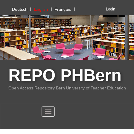
PHBern
Deutsch
English
Français
Login
REPO PHBern
Open Access Repository Bern University of Teacher Education
Toggle navigation