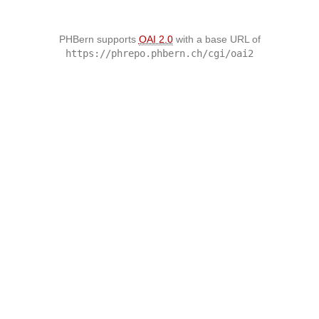
PHBern supports
OAI 2.0
with a base URL of
https://phrepo.phbern.ch/cgi/oai2