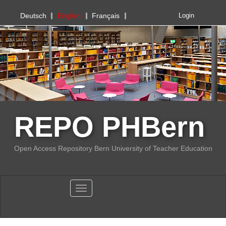
PHBern
Deutsch
English
Français
Login
REPO PHBern
Open Access Repository Bern University of Teacher Education
Toggle navigation