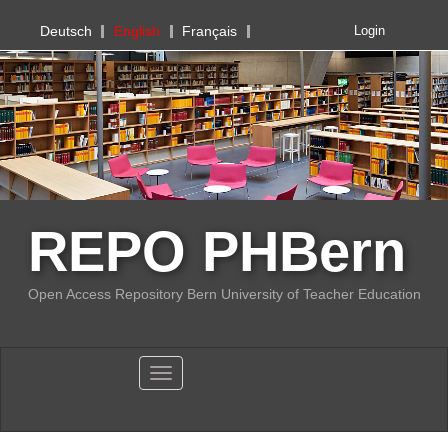
PHBern
Deutsch
English
Français
Login
REPO PHBern
Open Access Repository Bern University of Teacher Education
Toggle navigation