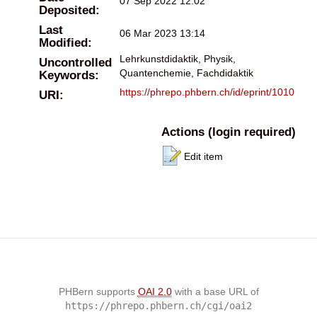
07 Sep 2022 12:02
Deposited:
Last
06 Mar 2023 13:14
Modified:
Lehrkunstdidaktik, Physik,
Uncontrolled
Quantenchemie, Fachdidaktik
Keywords:
https://phrepo.phbern.ch/id/eprint/1010
URI:
Actions (login required)
Edit item
PHBern supports
OAI 2.0
with a base URL of
https://phrepo.phbern.ch/cgi/oai2