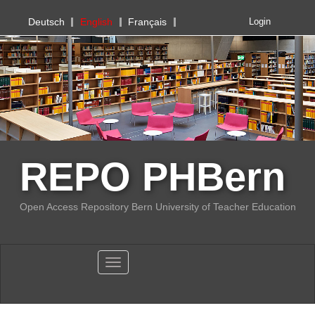
PHBern
Deutsch
English
Français
Login
REPO PHBern
Open Access Repository Bern University of Teacher Education
Toggle navigation