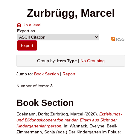
Zurbrügg, Marcel
Up a level
Export as
RSS
Group by:
Item Type
|
No Grouping
Jump to:
Book Section
|
Report
Number of items:
3
.
Book Section
Edelmann, Doris
;
Zurbrügg, Marcel
(2020).
Erziehungs-
und Bildungskooperation mit den Eltern aus Sicht der
Kindergartenlehrperson.
In:
Wannack, Evelyne
;
Beeli-
Zimmermann, Sonja
(eds.) Der Kindergarten im Fokus: