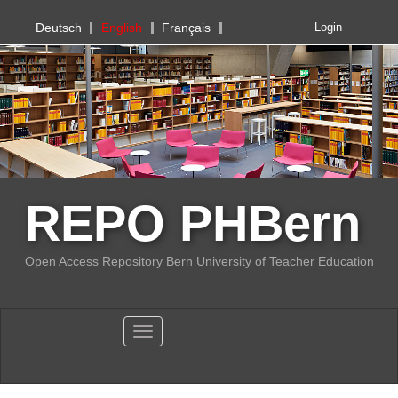
PHBern
Deutsch
English
Français
Login
REPO PHBern
Open Access Repository Bern University of Teacher Education
Toggle navigation