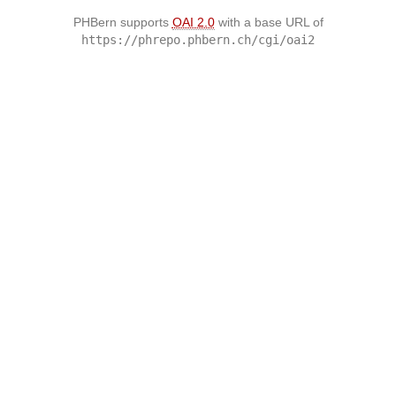
PHBern supports
OAI 2.0
with a base URL of
https://phrepo.phbern.ch/cgi/oai2