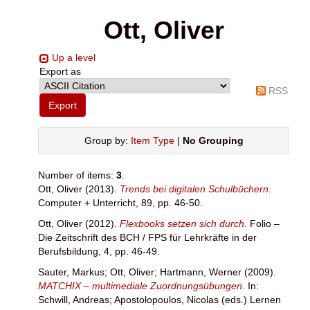
Ott, Oliver
Up a level
Export as
RSS
Group by:
Item Type
|
No Grouping
Number of items:
3
.
Ott, Oliver
(2013).
Trends bei digitalen Schulbüchern.
Computer + Unterricht, 89, pp. 46-50.
Ott, Oliver
(2012).
Flexbooks setzen sich durch.
Folio –
Die Zeitschrift des BCH / FPS für Lehrkräfte in der
Berufsbildung, 4, pp. 46-49.
Sauter, Markus
;
Ott, Oliver
;
Hartmann, Werner
(2009).
MATCHIX – multimediale Zuordnungsübungen.
In:
Schwill, Andreas
;
Apostolopoulos, Nicolas
(eds.) Lernen