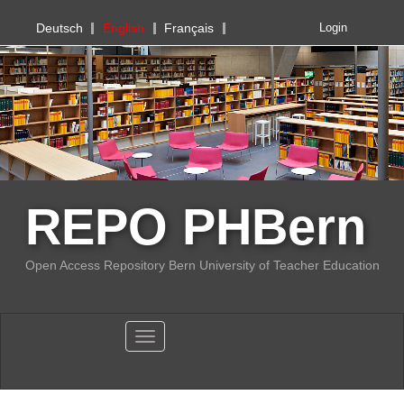
PHBern
Deutsch
English
Français
Login
REPO PHBern
Open Access Repository Bern University of Teacher Education
Toggle navigation