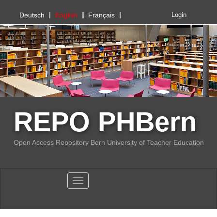
PHBern
Deutsch
English
Français
Login
REPO PHBern
Open Access Repository Bern University of Teacher Education
Toggle navigation