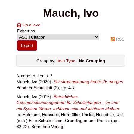
Mauch, Ivo
Up a level
Export as
RSS
Group by:
Item Type
|
No Grouping
Number of items:
2
.
Mauch, Ivo
(2020).
Schulraumplanung heute für morgen.
Bündner Schulblatt (2), pp. 4-7.
Mauch, Ivo
(2016).
Betriebliches
Gesundheitsmanagement für Schulleitungen – im und
mit System führen, achtsam sein und achtsam bleiben.
In:
Hofmann, Hansueli
;
Hellmüller, Priska
;
Hostettler, Ueli
(eds.) Eine Schule leiten: Grundlagen und Praxis. (pp.
62-72). Bern: hep Verlag