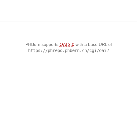
PHBern supports
OAI 2.0
with a base URL of
https://phrepo.phbern.ch/cgi/oai2