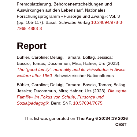
Fremdplatzierung. Behördenentscheidungen und
Auswirkungen auf den Lebenslauf. Nationales
Forschungsprogramm «Fürsorge und Zwang»: Vol. 3
(pp. 105-117). Basel: Schwabe Verlag
10.24894/978-3-
7965-4883-3
Report
Bühler, Caroline
;
Deluigi, Tamara
;
Bollag, Jessica
;
Bascio, Tomas
;
Ducommun, Mira
;
Hafner, Urs
(2023).
The "good family": normality and its vicissitudes in Swiss
welfare after 1950.
Schweizerischer Nationalfonds.
Bühler, Caroline
;
Deluigi, Tamara
;
Bascio, Tomas
;
Bollag,
Jessica
;
Ducommun, Mira
;
Hafner, Urs
(2023).
Die «gute
Familie» im Fokus von Schule, Fürsorge und
Sozialpädagogik.
Bern: SNF.
10.57694/7675
This list was generated on
Thu Aug 6 20:34:19 2026
CEST
.