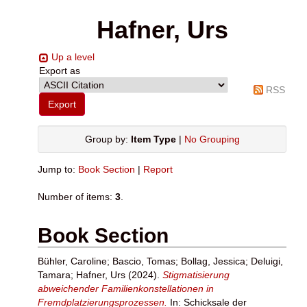
Hafner, Urs
Up a level
Export as
RSS
Group by:
Item Type
|
No Grouping
Jump to:
Book Section
|
Report
Number of items:
3
.
Book Section
Bühler, Caroline
;
Bascio, Tomas
;
Bollag, Jessica
;
Deluigi,
Tamara
;
Hafner, Urs
(2024).
Stigmatisierung
abweichender Familienkonstellationen in
Fremdplatzierungsprozessen.
In: Schicksale der