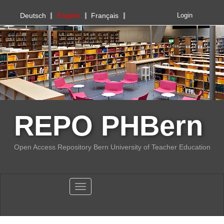
PHBern
Deutsch
English
Français
Login
REPO PHBern
Open Access Repository Bern University of Teacher Education
Toggle navigation