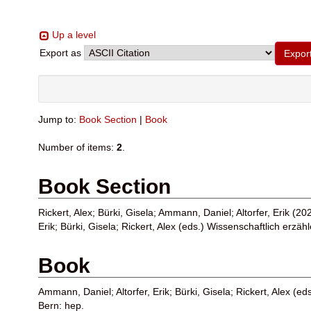
Up a level
Export as
Jump to:
Book Section
|
Book
Number of items:
2
.
Book Section
Rickert, Alex
;
Bürki, Gisela
;
Ammann, Daniel
;
Altorfer, Erik
(202
Erik
;
Bürki, Gisela
;
Rickert, Alex
(eds.) Wissenschaftlich erzähl
Book
Ammann, Daniel
;
Altorfer, Erik
;
Bürki, Gisela
;
Rickert, Alex
(eds
Bern: hep.