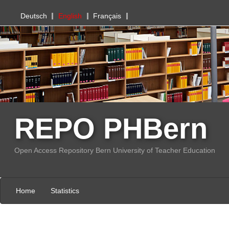
PHBern
Deutsch
English
Français
REPO PHBern
Open Access Repository Bern University of Teacher Education
Home
Statistics