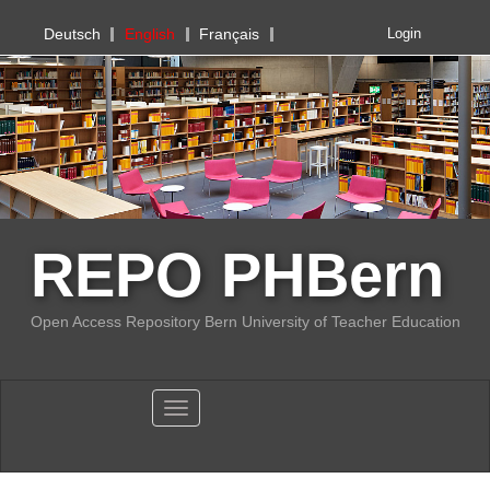
PHBern
Deutsch
English
Français
Login
REPO PHBern
Open Access Repository Bern University of Teacher Education
Toggle navigation