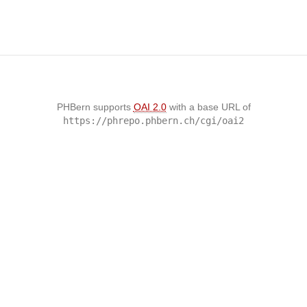
PHBern supports
OAI 2.0
with a base URL of
https://phrepo.phbern.ch/cgi/oai2