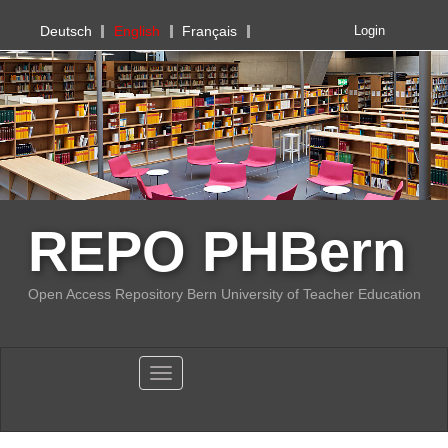
PHBern
Deutsch
English
Français
Login
REPO PHBern
Open Access Repository Bern University of Teacher Education
Toggle navigation