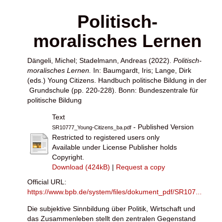
Politisch-
moralisches Lernen
Dängeli, Michel
;
Stadelmann, Andreas
(2022).
Politisch-
moralisches Lernen.
In:
Baumgardt, Iris
;
Lange, Dirk
(eds.) Young Citizens. Handbuch politische Bildung in der
­ Grundschule (pp. 220-228). Bonn: Bundeszentrale für
politische Bildung
Text
- Published Version
SR10777_Young-Citizens_ba.pdf
Restricted to registered users only
Available under License Publisher holds
Copyright.
Download (424kB)
|
Request a copy
Official URL:
https://www.bpb.de/system/files/dokument_pdf/SR107...
Die subjektive Sinnbildung über Politik, Wirtschaft und
das Zusammenleben stellt den zentralen Gegenstand