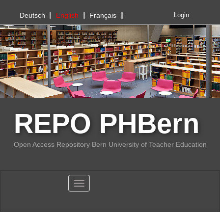
PHBern
Deutsch
English
Français
Login
REPO PHBern
Open Access Repository Bern University of Teacher Education
Toggle navigation