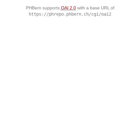
PHBern supports
OAI 2.0
with a base URL of
https://phrepo.phbern.ch/cgi/oai2