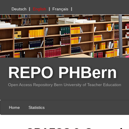
PHBern
Deutsch
English
Français
REPO PHBern
Open Access Repository Bern University of Teacher Education
Home
Statistics