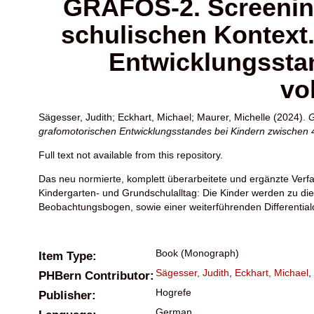
GRAFOS-2. Screening
schulischen Kontext
Entwicklungsstan
vo
Sägesser, Judith
;
Eckhart, Michael
;
Maurer, Michelle
(2024).
G
grafomotorischen Entwicklungsstandes bei Kindern zwischen 4 
Full text not available from this repository.
Das neu normierte, komplett überarbeitete und ergänzte Ver
Kindergarten- und Grundschulalltag: Die Kinder werden zu d
Beobachtungsbogen, sowie einer weiterführenden Differentiald
Book (Monograph)
Item Type:
Sägesser, Judith
,
Eckhart, Michael
,
PHBern Contributor:
Hogrefe
Publisher:
German