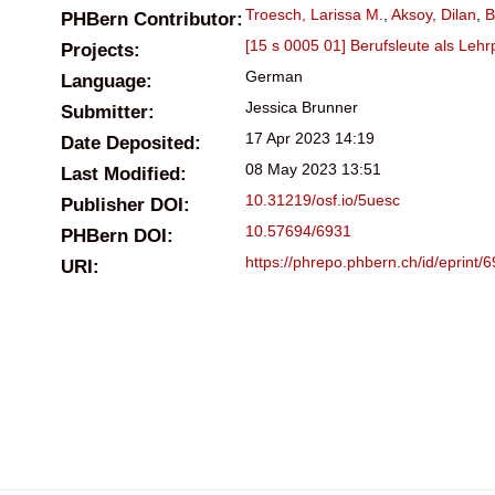
Troesch, Larissa M.
,
Aksoy, Dilan
,
B
PHBern Contributor:
[15 s 0005 01] Berufsleute als Leh
Projects:
German
Language:
Jessica Brunner
Submitter:
17 Apr 2023 14:19
Date Deposited:
08 May 2023 13:51
Last Modified:
10.31219/osf.io/5uesc
Publisher DOI:
10.57694/6931
PHBern DOI:
https://phrepo.phbern.ch/id/eprint/
URI: