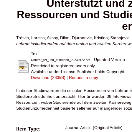
Unterstützt und z
Ressourcen und Studie
e
Trösch, Larissa
;
Aksoy, Dilan
;
Djuranovic, Kristina
;
Stanojevic, 
Lehramtsstudierenden auf dem ersten und zweiten Karrierew
Text
- Updated Version
Unterst_tzt_und_zufrieden_20230122.pdf
Restricted to registered users only
Available under License Publisher holds Copyright.
Download (283kB)
|
Request a copy
In dieser Studiewurden die sozialen Ressourcen von Lehramt
Studienzufriedenheit untersucht. Hierfür wurden 38 Interview
Ressourcen, wobei Studierende auf dem zweiten Karriereweg 
Studienunzufriedenheit basierte seltener auf mangelnder soz
Journal Article (Original Article)
Item Type: