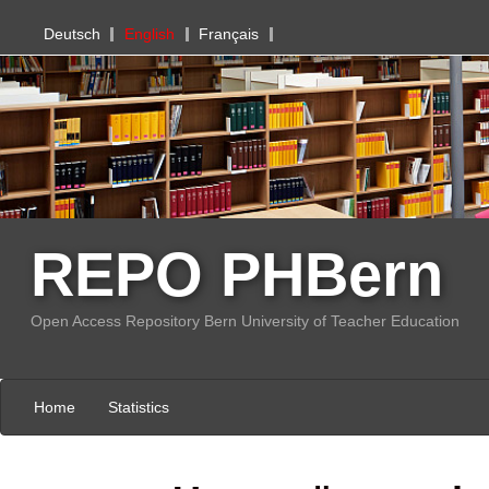
PHBern
Deutsch
English
Français
REPO PHBern
Open Access Repository Bern University of Teacher Education
Home
Statistics