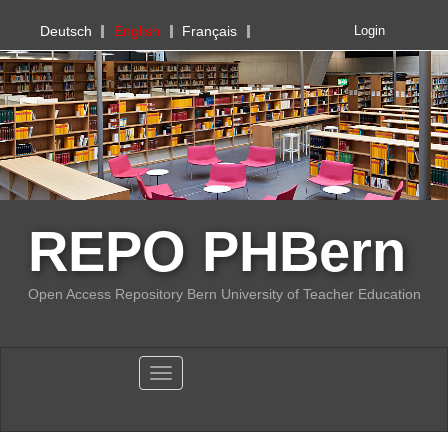
PHBern
Deutsch
English
Français
Login
REPO PHBern
Open Access Repository Bern University of Teacher Education
Toggle navigation