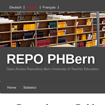
PHBern
Deutsch
English
Français
REPO PHBern
Open Access Repository Bern University of Teacher Education
Home
Statistics