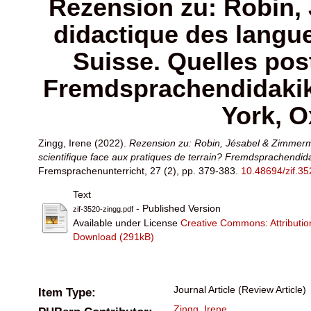
Rezension zu: Robin, 
didactique des langue
Suisse. Quelles post
Fremdsprachendidakik 
York, O
Zingg, Irene
(2022).
Rezension zu: Robin, Jésabel & Zimmerman
scientifique face aux pratiques de terrain? Fremdsprachendi
Fremsprachenunterricht, 27 (2), pp. 379-383.
10.48694/zif.35
Text
- Published Version
zif-3520-zingg.pdf
Available under License
Creative Commons: Attributi
Download (291kB)
Journal Article (Review Article)
Item Type:
Zingg, Irene