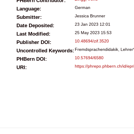
PHBern Contributor:
German
Language:
Jessica Brunner
Submitter:
23 Jan 2023 12:01
Date Deposited:
25 May 2023 15:53
Last Modified:
10.48694/zif.3520
Publisher DOI:
Fremdsprachendidakik, Lehrer*
Uncontrolled Keywords:
10.57694/6580
PHBern DOI:
https://phrepo.phbern.ch/id/epr
URI: