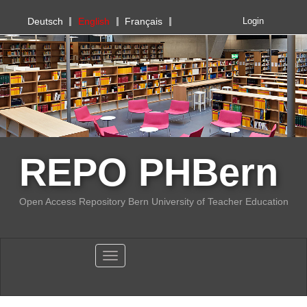
PHBern
Deutsch
English
Français
Login
REPO PHBern
Open Access Repository Bern University of Teacher Education
Toggle navigation