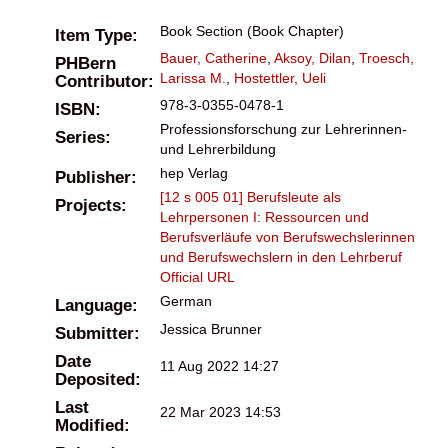
Book Section (Book Chapter)
Item Type:
Bauer, Catherine
,
Aksoy, Dilan
,
Troesch,
PHBern
Larissa M.
,
Hostettler, Ueli
Contributor:
978-3-0355-0478-1
ISBN:
Professionsforschung zur Lehrerinnen-
Series:
und Lehrerbildung
hep Verlag
Publisher:
[12 s 005 01] Berufsleute als
Projects:
Lehrpersonen I: Ressourcen und
Berufsverläufe von Berufswechslerinnen
und Berufswechslern in den Lehrberuf
Official URL
German
Language:
Jessica Brunner
Submitter:
Date
11 Aug 2022 14:27
Deposited:
Last
22 Mar 2023 14:53
Modified: