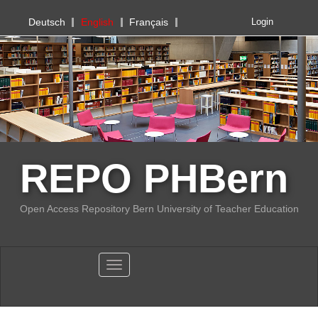
PHBern
Deutsch
English
Français
Login
REPO PHBern
Open Access Repository Bern University of Teacher Education
Toggle navigation