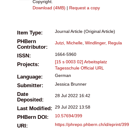
Copyright.
Download (4MB)
|
Request a copy
Journal Article (Original Article)
Item Type:
PHBern
Jutzi, Michelle
,
Windlinger, Regula
Contributor:
1664-5960
ISSN:
[15 s 0003 02] Arbeitsplatz
Projects:
Tagesschule
Official URL
German
Language:
Jessica Brunner
Submitter:
Date
28 Jul 2022 16:42
Deposited:
29 Jul 2022 13:58
Last Modified:
10.57694/399
PHBern DOI:
https://phrepo.phbern.ch/id/eprint/399
URI: