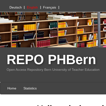
PHBern
Deutsch
English
Français
REPO PHBern
Open Access Repository Bern University of Teacher Education
Home
Statistics