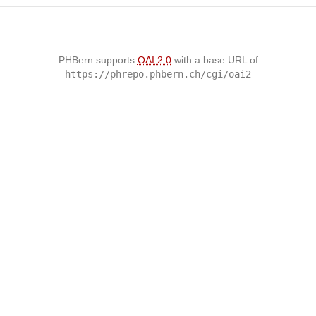
PHBern supports
OAI 2.0
with a base URL of
https://phrepo.phbern.ch/cgi/oai2