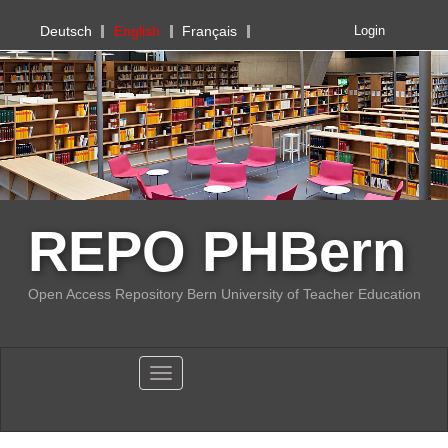
PHBern
Deutsch
English
Français
Login
REPO PHBern
Open Access Repository Bern University of Teacher Education
Toggle navigation