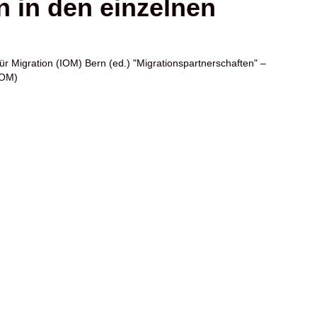
n in den einzelnen
für Migration (IOM) Bern
(ed.) "Migrationspartnerschaften" –
IOM)