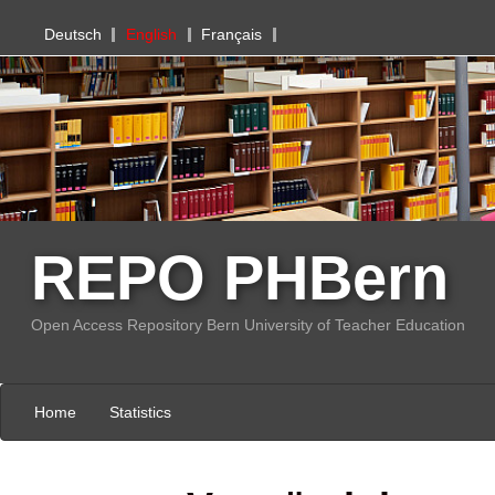
PHBern
Deutsch
English
Français
REPO PHBern
Open Access Repository Bern University of Teacher Education
Home
Statistics