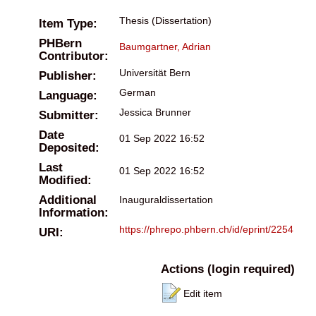
Thesis (Dissertation)
Item Type:
PHBern
Baumgartner, Adrian
Contributor:
Universität Bern
Publisher:
German
Language:
Jessica Brunner
Submitter:
Date
01 Sep 2022 16:52
Deposited:
Last
01 Sep 2022 16:52
Modified:
Additional
Inauguraldissertation
Information:
https://phrepo.phbern.ch/id/eprint/2254
URI:
Actions (login required)
Edit item