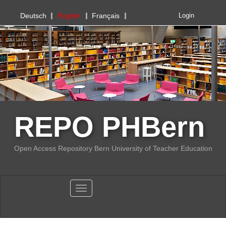
PHBern
Deutsch
English
Français
Login
REPO PHBern
Open Access Repository Bern University of Teacher Education
Toggle navigation