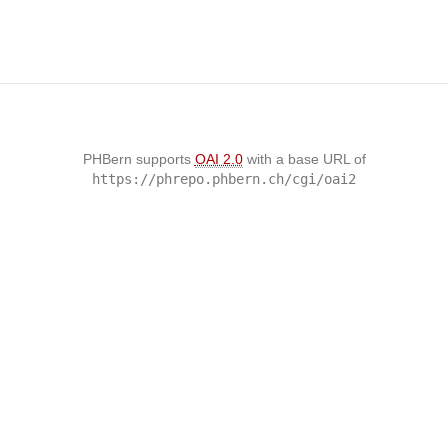
PHBern supports
OAI 2.0
with a base URL of
https://phrepo.phbern.ch/cgi/oai2