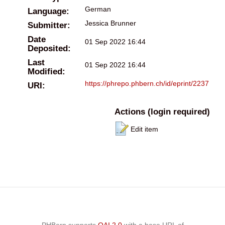
German
Language:
Jessica Brunner
Submitter:
Date
01 Sep 2022 16:44
Deposited:
Last
01 Sep 2022 16:44
Modified:
https://phrepo.phbern.ch/id/eprint/2237
URI:
Actions (login required)
Edit item
PHBern supports
OAI 2.0
with a base URL of