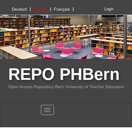
PHBern
Deutsch
English
Français
Login
REPO PHBern
Open Access Repository Bern University of Teacher Education
Toggle navigation