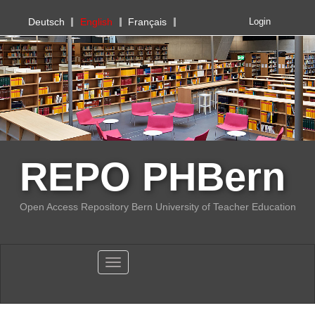
PHBern
Deutsch
English
Français
Login
REPO PHBern
Open Access Repository Bern University of Teacher Education
Toggle navigation