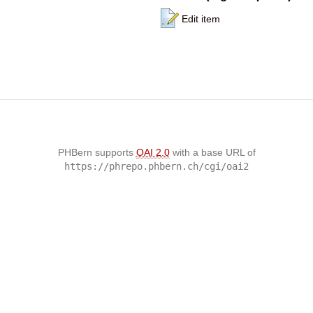
Edit item
PHBern supports
OAI 2.0
with a base URL of
https://phrepo.phbern.ch/cgi/oai2