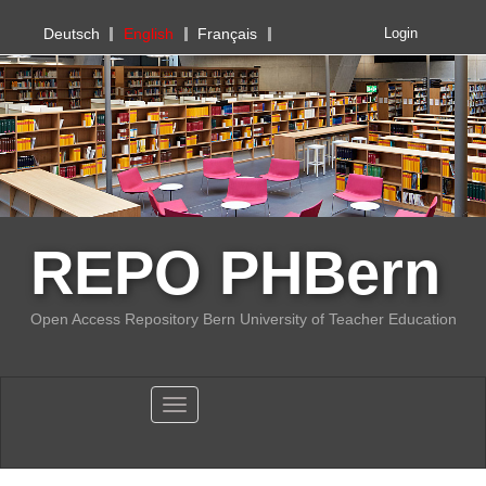
PHBern
Deutsch
English
Français
Login
REPO PHBern
Open Access Repository Bern University of Teacher Education
Toggle navigation