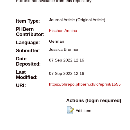
Full text not available from this repository.
Journal Article (Original Article)
Item Type:
PHBern
Fischer, Annina
Contributor:
German
Language:
Jessica Brunner
Submitter:
Date
07 Sep 2022 12:16
Deposited:
Last
07 Sep 2022 12:16
Modified:
https://phrepo.phbern.ch/id/eprint/1555
URI:
Actions (login required)
Edit item