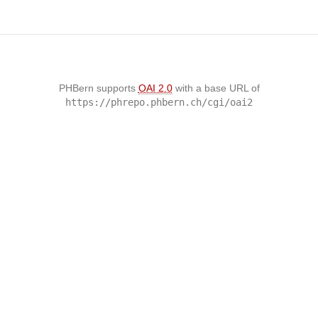
PHBern supports
OAI 2.0
with a base URL of
https://phrepo.phbern.ch/cgi/oai2