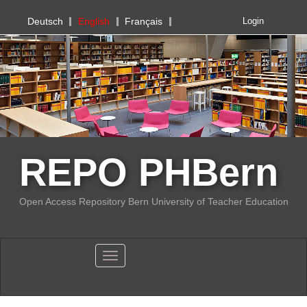
PHBern
Deutsch
English
Français
Login
REPO PHBern
Open Access Repository Bern University of Teacher Education
Toggle navigation