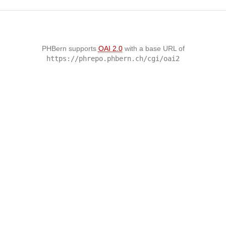
PHBern supports
OAI 2.0
with a base URL of
https://phrepo.phbern.ch/cgi/oai2