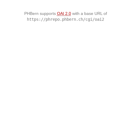
PHBern supports
OAI 2.0
with a base URL of
https://phrepo.phbern.ch/cgi/oai2