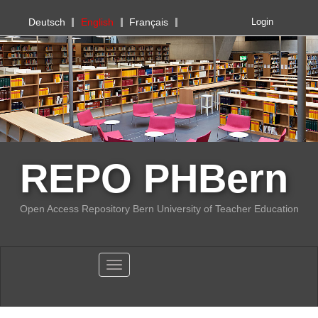
PHBern
Deutsch
English
Français
Login
REPO PHBern
Open Access Repository Bern University of Teacher Education
Toggle navigation