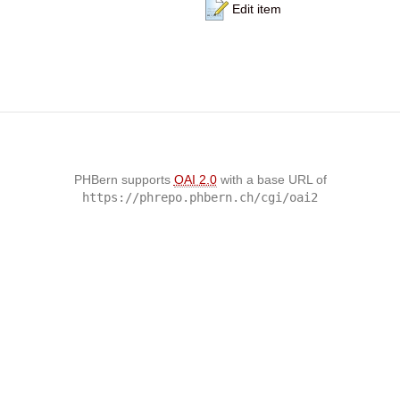
Edit item
PHBern supports
OAI 2.0
with a base URL of
https://phrepo.phbern.ch/cgi/oai2