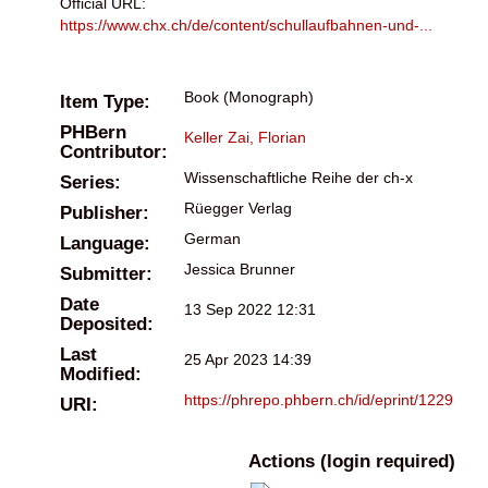
Official URL:
https://www.chx.ch/de/content/schullaufbahnen-und-...
Book (Monograph)
Item Type:
PHBern
Keller Zai, Florian
Contributor:
Wissenschaftliche Reihe der ch-x
Series:
Rüegger Verlag
Publisher:
German
Language:
Jessica Brunner
Submitter:
Date
13 Sep 2022 12:31
Deposited:
Last
25 Apr 2023 14:39
Modified:
https://phrepo.phbern.ch/id/eprint/1229
URI:
Actions (login required)