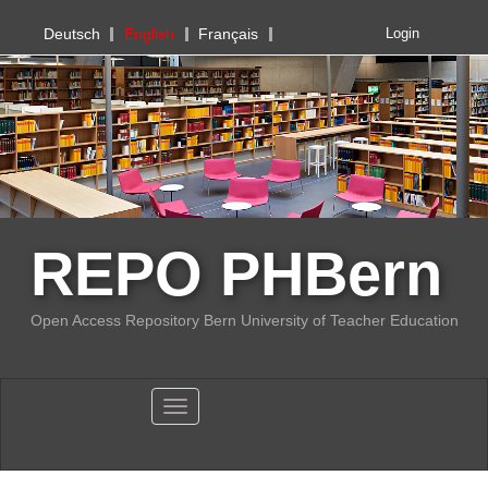
PHBern
Deutsch
English
Français
Login
REPO PHBern
Open Access Repository Bern University of Teacher Education
Toggle navigation