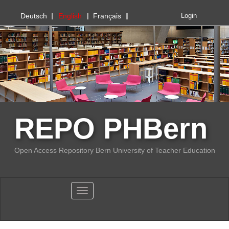
PHBern
Deutsch
English
Français
Login
REPO PHBern
Open Access Repository Bern University of Teacher Education
Toggle navigation