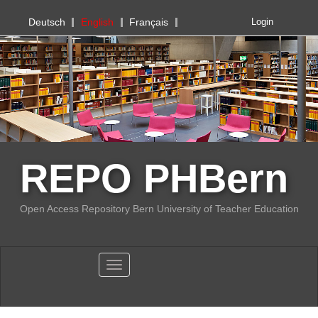
PHBern
Deutsch
English
Français
Login
REPO PHBern
Open Access Repository Bern University of Teacher Education
Toggle navigation